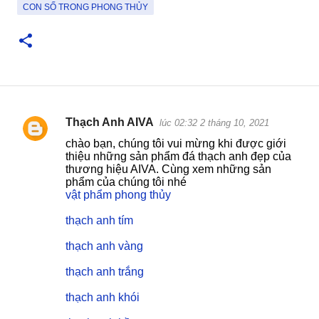
CON SỐ TRONG PHONG THỦY
Thạch Anh AIVA
lúc 02:32 2 tháng 10, 2021
N
chào bạn, chúng tôi vui mừng khi được giới
h
thiệu những sản phẩm đá thạch anh đẹp của
thương hiệu AIVA. Cùng xem những sản
ậ
phẩm của chúng tôi nhé
n
vật phẩm phong thủy
x
thạch anh tím
é
thạch anh vàng
t
thạch anh trắng
thạch anh khói