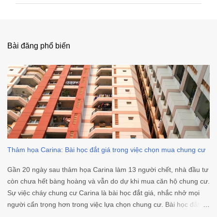
ậ
n
x
é
Bài đăng phổ biến
t
Thảm họa Carina: Bài học đắt giá trong việc chọn mua chung cư
Gần 20 ngày sau thảm họa Carina làm 13 người chết, nhà đầu tư
còn chưa hết bàng hoàng và vẫn do dự khi mua căn hộ chung cư.
Sự việc cháy chung cư Carina là bài học đắt giá, nhắc nhở mọi
người cẩn trọng hơn trong việc lựa chọn chung cư. Bài học đắt
giá khi chọn mua chung cư sau thảm họa Carina Ngoài các yếu tố