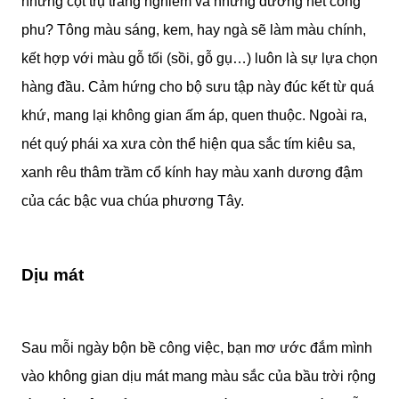
những cột trụ trang nghiêm và những đường nét công
phu? Tông màu sáng, kem, hay ngà sẽ làm màu chính,
kết hợp với màu gỗ tối (sồi, gỗ gụ…) luôn là sự lựa chọn
hàng đầu. Cảm hứng cho bộ sưu tập này đúc kết từ quá
khứ, mang lại không gian ấm áp, quen thuộc. Ngoài ra,
nét quý phái xa xưa còn thể hiện qua sắc tím kiêu sa,
xanh rêu thâm trầm cổ kính hay màu xanh dương đậm
của các bậc vua chúa phương Tây.
Dịu mát
Sau mỗi ngày bộn bề công việc, bạn mơ ước đắm mình
vào không gian dịu mát mang màu sắc của bầu trời rộng