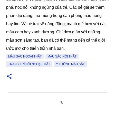
phá, học hỏi không ngừng của trẻ. Các bé gái sẽ thêm
phần dịu dàng, mơ mộng trong căn phòng màu hồng
hay tím. Và bé trai sẽ năng động, mạnh mẽ hơn với các
màu cam hay xanh dương. Chỉ đơn giản với những
màu sơn sáng tạo, bạn đã có thể mang đến cả thế giới
ước mơ cho thiên thần nhà bạn.
MÀU SẮC NGOẠI THẤT
MÀU SẮC NỘI THẤT
TRANG TRÍ NỘI NGOẠI THÂT
Ý TƯỞNG MÀU SẮC
N
h