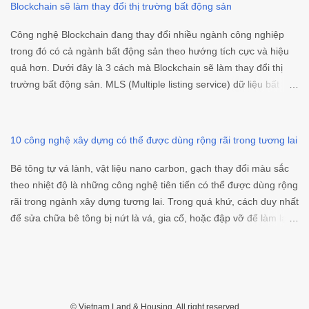
Blockchain sẽ làm thay đổi thị trường bất động sản
Ngoài ra, một số tiêu chí có thể quan sát bằng mắt như đường
nội bộ chung cư phải rộng vì nếu đường nội bộ hẹp thì sẽ chữa
Công nghệ Blockchain đang thay đổi nhiều ngành công nghiệp
cháy và xe thang không đi vào cứu hộ được. Theo hướng ...
trong đó có cả ngành bất động sản theo hướng tích cực và hiệu
quả hơn. Dưới đây là 3 cách mà Blockchain sẽ làm thay đổi thị
trường bất động sản. MLS (Multiple listing service) dữ liệu bất
động sản Từ cốt lõi, Blockchain có khả năng chia sẻ dữ liệu và
quy trình. Nhờ đó mở ra nhiều cơ hội hứa hẹn xử lý dữ liệu bất
động sản tốt hơn giúp quá trình mua bán nhà được tập trung và
10 công nghệ xây dựng có thể được dùng rộng rãi trong tương lai
dễ tiếp cận hơn. Mỗi giao dịch bất động sản phải trải qua nhiều
thủ tục dịch vụ (Multiple listing service – MLS) như thông tin môi
Bê tông tự vá lành, vật liệu nano carbon, gạch thay đổi màu sắc
giới nào đại diện cho khách hàng nào, hợp đồng, thỏa thuận
theo nhiệt độ là những công nghệ tiên tiến có thể được dùng rộng
đăng tin, đánh giá bất động sản và nhiều vấn đề khác. Điều đáng
rãi trong ngành xây dựng tương lai. Trong quá khứ, cách duy nhất
nói là các thủ tục này thường phân quyền và hạn chế truy cập
để sửa chữa bê tông bị nứt là vá, gia cố, hoặc đập vỡ để làm lại
khiến việc tiếp cận trở nên khó khăn với những người không làm
từ đầu. Năm 2010, nhóm nghiên cứu tại Đại học Rhode Island,
trong ngành bất động sản. Đồng thời những thông tin này cũng
Mỹ, chế tạo thành công một loại bê tông "thông minh" với khả
không được cập nhật thường xuyên gây cản trở cho nhà môi giới
năng tự vá lành vết nứt, theo How Stuff Works. Bê tông tự vá lành
trong việc so sánh và phát hiện xu hướng. Những r...
Hỗn hợp bê tông được trộn lẫn với vô số viên nang natri silicate
(Na2SiO3) nhỏ. Khi vết nứt hình thành, các viên nang vỡ ra giải
© Vietnam Land & Housing, All right reserved