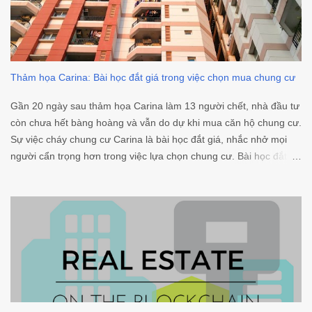
Thảm họa Carina: Bài học đắt giá trong việc chọn mua chung cư
Gần 20 ngày sau thảm họa Carina làm 13 người chết, nhà đầu tư
còn chưa hết bàng hoàng và vẫn do dự khi mua căn hộ chung cư.
Sự việc cháy chung cư Carina là bài học đắt giá, nhắc nhở mọi
người cẩn trọng hơn trong việc lựa chọn chung cư. Bài học đắt
giá khi chọn mua chung cư sau thảm họa Carina Ngoài các yếu tố
về giá, vị trí và các tiện nghi, nhà đầu tư bắt đầu tập trung nhiều
hơn vào các yếu tố về an toàn trước khi mua. Kiểm tra an toàn
phòng cháy chữa cháy Không ngạc nhiên khi ngay sau sự việc,
hàng loạt khu chung cư bị kiểm tra và phát hiện hệ thống phòng
cháy chữa cháy không hoạt động. Người mua nhầm người bán
không nhầm, đơn vị phụ trách dự án chắc chắn sẽ biết rõ tình
trạng hệ thống PCCC, vậy nên bạn cần thẳng thắng chất vấn xem
liệu dự án có đạt chuẩn kiểm tra của cơ quan chức năng chưa?