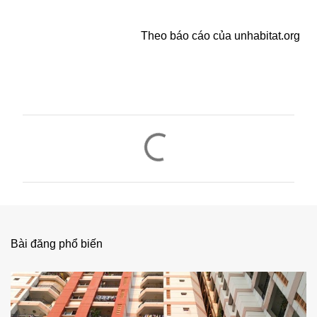
Theo báo cáo của unhabitat.org
N
h
ậ
n
x
é
Bài đăng phổ biến
t